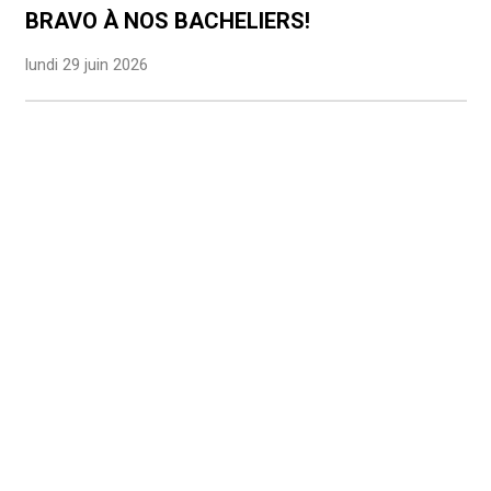
BRAVO À NOS BACHELIERS!
lundi 29 juin 2026
Rolighedsvej 39
DK-1958 Frederiksberg C
lfph@lfph.dk