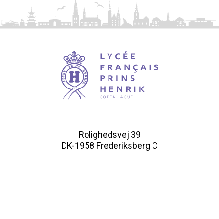
Rolighedsvej 39
DK-1958 Frederiksberg C
lfph@lfph.dk
CVR: 51910710
+45 33 21 20 48
Voir la carte