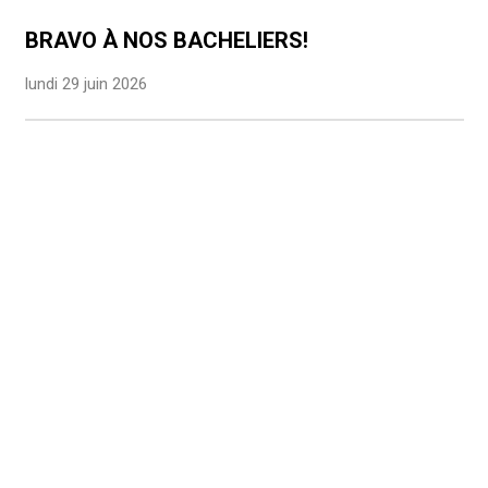
BRAVO À NOS BACHELIERS!
lundi 29 juin 2026
Rolighedsvej 39
DK-1958 Frederiksberg C