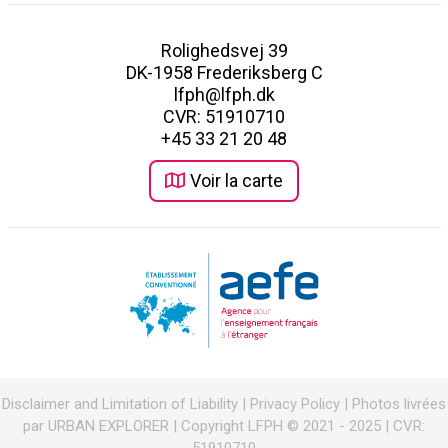
Rolighedsvej 39
DK-1958 Frederiksberg C
lfph@lfph.dk
CVR: 51910710
+45 33 21 20 48
Voir la carte
Disclaimer and Limitation of Liability
|
Privacy Policy
| Photos livrées
par URBAN EXPLORER | Copyright LFPH © 2021 - 2025 | CVR: