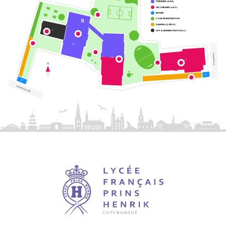
PRIMAIRE (A & B)
SECONDAIRE (A & V)
ENTRÉE
COUR DE RÉCRÉATION
PARKING À VÉLOS
C
SFO & ADMINISTRATION (C)
B
Værnedamsvej
A
V
N
Frederiksberg Allé