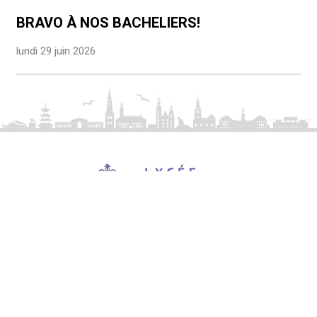
BRAVO À NOS BACHELIERS!
lundi 29 juin 2026
Rolighedsvej 39
DK-1958 Frederiksberg C
lfph@lfph.dk