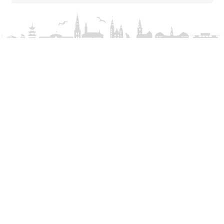
Rolighedsvej 39
DK-1958 Frederiksberg C
lfph@lfph.dk
CVR: 51910710
+45 33 21 20 48
Voir la carte