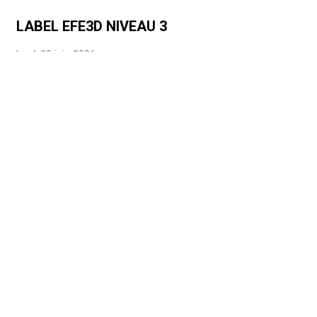
LABEL EFE3D NIVEAU 3
lundi 29 juin 2026
BRAVO À NOS BACHELIERS!
lundi 29 juin 2026