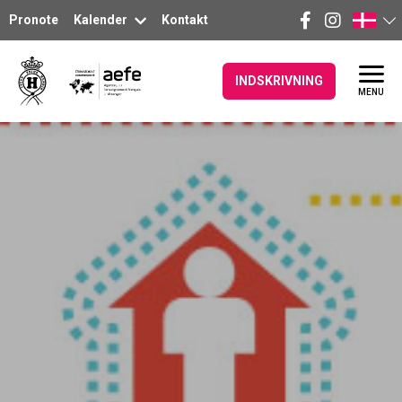
Pronote
Kalender
Kontakt
INDSKRIVNING
MENU