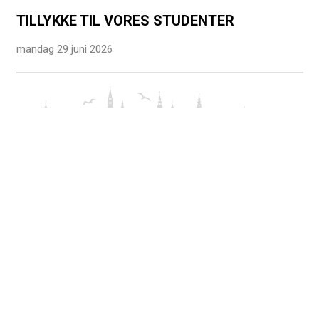
TILLYKKE TIL VORES STUDENTER
mandag 29 juni 2026
Rolighedsvej 39
DK-1958 Frederiksberg C
lfph@lfph.dk