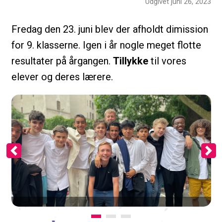
Udgivet juni 26, 2023
Fredag den 23. juni blev der afholdt dimission
for 9. klasserne. Igen i år nogle meget flotte
resultater på årgangen.
Tillykke
til vores
elever og deres lærere.
Previous
Ne