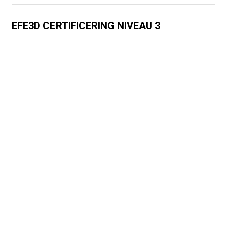
EFE3D CERTIFICERING NIVEAU 3
mandag 29 juni 2026
TILLYKKE TIL VORES STUDENTER
mandag 29 juni 2026