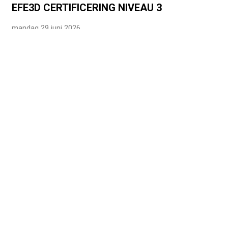
EFE3D CERTIFICERING NIVEAU 3
mandag 29 juni 2026
TILLYKKE TIL VORES STUDENTER
mandag 29 juni 2026