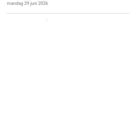
mandag 29 juni 2026
Rolighedsvej 39
DK-1958 Frederiksberg C
lfph@lfph.dk
CVR: 51910710
+45 33 21 20 48