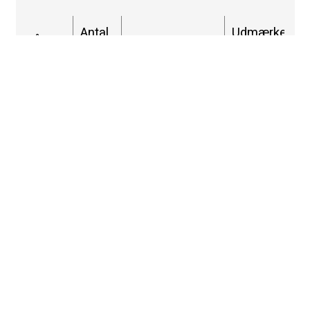
Antal
Udmærkelse
Årstal
Beståelsesgrad
elever
TB
2026
20
100%
50%
2025
36
100%
39%
2024
34
100%
41%
2023
32
100%
44%
Ved året afslutning afholder skolen
translokation for de nyudklækkede studenter.
Foto: Frederik Fensbo / IMAGE MAKERS