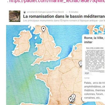
:
https://padlet.com/marine_lechat/i8de75q4i