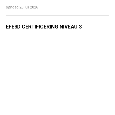
søndag 26 juli 2026
EFE3D CERTIFICERING NIVEAU 3
mandag 29 juni 2026
TILLYKKE TIL VORES STUDENTER
mandag 29 juni 2026