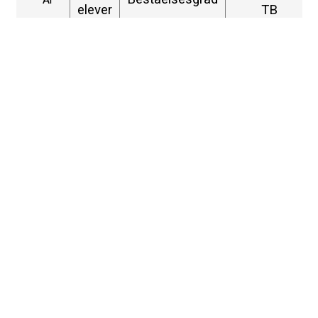
elever
TB
2026
48
100%
37,5%
2025
52
100%
60%
2024
43
100%
53%
2023
33
100%
55%
Folkeskolens prøver i Dansk
Den franske studentereksamen - le
Bac